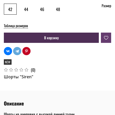
Размер
42
44
46
48
Таблица размеров
В корзину
NEW
(0)
Шорты "Siren"
Описание
Шорты на шнуровке с высокой линией талии.