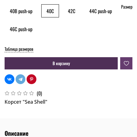
Размер
40B push-up
40C
42C
44C push-up
46C push-up
Таблица размеров
В корзину
(0)
Корсет "Sea Shell"
Описание