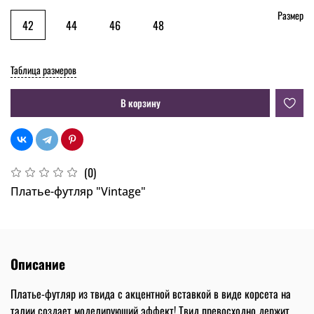
Размер
42
44
46
48
Таблица размеров
В корзину
(0)
Платье-футляр "Vintage"
Описание
Платье-футляр из твида с акцентной вставкой в виде корсета на
талии создает моделирующий эффект! Твид превосходно держит