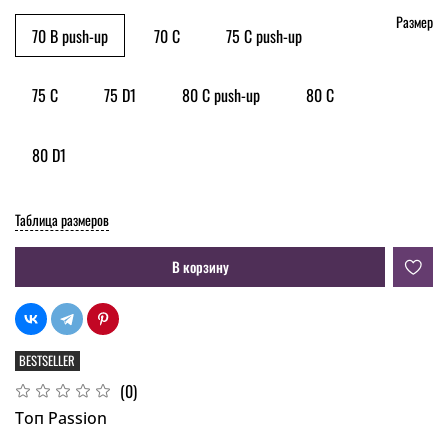
Размер
70 B push-up
70 C
75 C push-up
75 C
75 D1
80 C push-up
80 C
80 D1
Таблица размеров
В корзину
BESTSELLER
(0)
Топ Passion