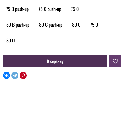
75 B push-up
75 C push-up
75 C
80 B push-up
80 C push-up
80 C
75 D
80 D
В корзину