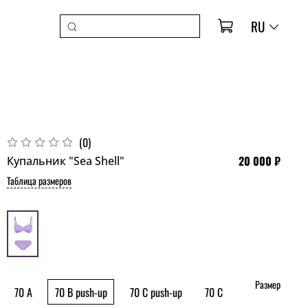
RU
(0)
20 000 ₽
Купальник "Sea Shell"
Таблица размеров
Размер
70 A
70 B push-up
70 C push-up
70 C