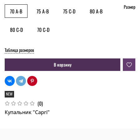
Размер
70 A-B
75 A-B
75 C-D
80 A-B
80 C-D
70 C-D
Таблица размеров
В корзину
NEW
(0)
Купальник "Capri"