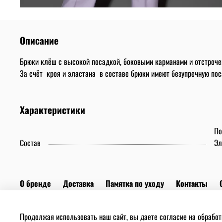
Описание
Брюки клёш с высокой посадкой, боковыми карманами и отстроч
За счёт кроя и эластана в составе брюки имеют безупречную пос
Характеристики
По
Состав
Эл
О бренде
Доставка
Памятка по уходу
Контакты
Политика конфиденциальности
Политика использования
Продолжая использовать наш сайт, вы даете согласие на обработ
Телефон +7(925)545-30-60. Адрес: Москва, Киевская 2, 3 этаж 