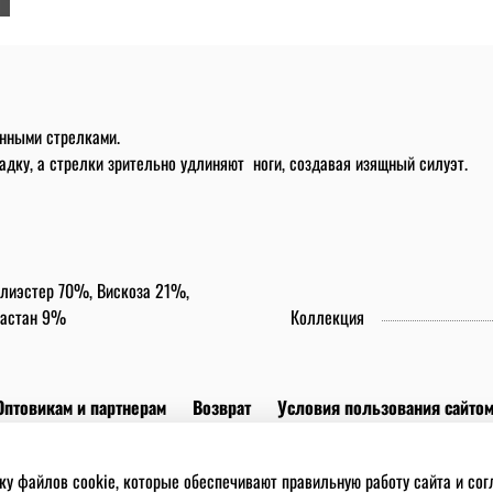
енными стрелками.
адку, а стрелки зрительно удлиняют ноги, создавая изящный силуэт.
лиэстер 70%, Вискоза 21%,
астан 9%
Коллекция
Оптовикам и партнерам
Возврат
Условия пользования сайто
 файлов cookies
ку файлов cookie, которые обеспечивают правильную работу сайта и со
ИП Мартиросян. ИНН 502417345781