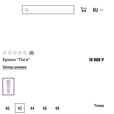
RU
(0)
18 000 ₽
Брюки "Flare"
Таблица размеров
Размер
40
42
44
46
48